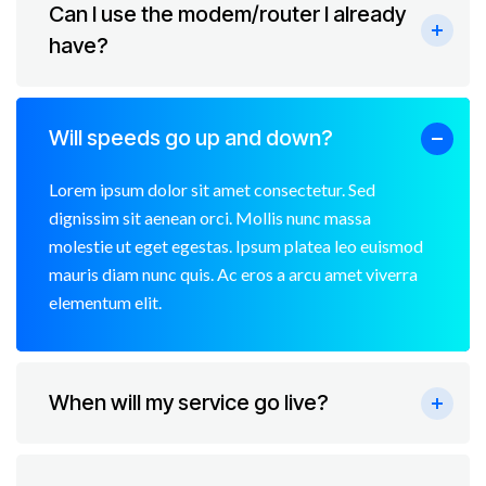
Can I use the modem/router I already
have?
Will speeds go up and down?
Lorem ipsum dolor sit amet consectetur. Sed
dignissim sit aenean orci. Mollis nunc massa
molestie ut eget egestas. Ipsum platea leo euismod
mauris diam nunc quis. Ac eros a arcu amet viverra
elementum elit.
When will my service go live?