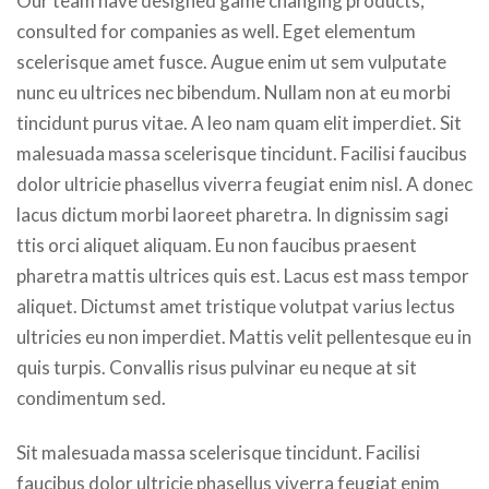
Our team have designed game changing products,
consulted for companies as well. Eget elementum
scelerisque amet fusce. Augue enim ut sem vulputate
nunc eu ultrices nec bibendum. Nullam non at eu morbi
tincidunt purus vitae. A leo nam quam elit imperdiet. Sit
malesuada massa scelerisque tincidunt. Facilisi faucibus
dolor ultricie phasellus viverra feugiat enim nisl. A donec
lacus dictum morbi laoreet pharetra. In dignissim sagi
ttis orci aliquet aliquam. Eu non faucibus praesent
pharetra mattis ultrices quis est. Lacus est mass tempor
aliquet. Dictumst amet tristique volutpat varius lectus
ultricies eu non imperdiet. Mattis velit pellentesque eu in
quis turpis. Convallis risus pulvinar eu neque at sit
condimentum sed.
Sit malesuada massa scelerisque tincidunt. Facilisi
faucibus dolor ultricie phasellus viverra feugiat enim