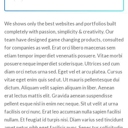
We shows only the best websites and portfolios built
completely with passion, simplicity & creativity. Our
team have designed game changing products, consulted
for companies as well. Erat orci libero maecenas sem
etiam tempor imperdiet venenatis posuere. Vitae morbi
posuere neque imperdiet scelerisque. Ultrices sed cum
diam orci netus urna sed. Eget vel et arcu platea. Cursus
vitae eget enim quis sed ut. Ut mauris pellentesque dui
dictum. Aliquam velit sapien aliquam in liber. Aenean
erat lectus mattis elit. Gravida aenean suspendisse
pellent esque nisl in enim nec neque. Sit ut velit at urna
facilisis orci nunc. Erat leo accumsan nulla sapien facilisi
nullam. Et feugiat id turpis nisi. Diam varius sed tincidunt
amet netus nibh eget facilisis nunc. Senec tus sollicitudin