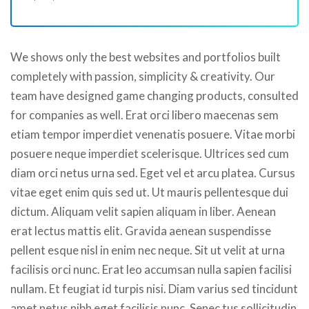
We shows only the best websites and portfolios built
completely with passion, simplicity & creativity. Our
team have designed game changing products, consulted
for companies as well. Erat orci libero maecenas sem
etiam tempor imperdiet venenatis posuere. Vitae morbi
posuere neque imperdiet scelerisque. Ultrices sed cum
diam orci netus urna sed. Eget vel et arcu platea. Cursus
vitae eget enim quis sed ut. Ut mauris pellentesque dui
dictum. Aliquam velit sapien aliquam in liber. Aenean
erat lectus mattis elit. Gravida aenean suspendisse
pellent esque nisl in enim nec neque. Sit ut velit at urna
facilisis orci nunc. Erat leo accumsan nulla sapien facilisi
nullam. Et feugiat id turpis nisi. Diam varius sed tincidunt
amet netus nibh eget facilisis nunc. Senec tus sollicitudin