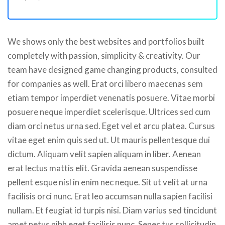
We shows only the best websites and portfolios built
completely with passion, simplicity & creativity. Our
team have designed game changing products, consulted
for companies as well. Erat orci libero maecenas sem
etiam tempor imperdiet venenatis posuere. Vitae morbi
posuere neque imperdiet scelerisque. Ultrices sed cum
diam orci netus urna sed. Eget vel et arcu platea. Cursus
vitae eget enim quis sed ut. Ut mauris pellentesque dui
dictum. Aliquam velit sapien aliquam in liber. Aenean
erat lectus mattis elit. Gravida aenean suspendisse
pellent esque nisl in enim nec neque. Sit ut velit at urna
facilisis orci nunc. Erat leo accumsan nulla sapien facilisi
nullam. Et feugiat id turpis nisi. Diam varius sed tincidunt
amet netus nibh eget facilisis nunc. Senec tus sollicitudin