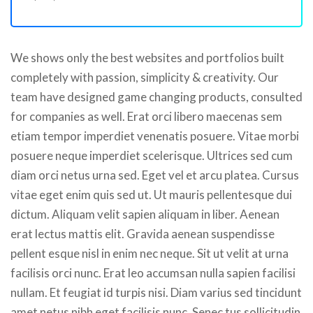
We shows only the best websites and portfolios built
completely with passion, simplicity & creativity. Our
team have designed game changing products, consulted
for companies as well. Erat orci libero maecenas sem
etiam tempor imperdiet venenatis posuere. Vitae morbi
posuere neque imperdiet scelerisque. Ultrices sed cum
diam orci netus urna sed. Eget vel et arcu platea. Cursus
vitae eget enim quis sed ut. Ut mauris pellentesque dui
dictum. Aliquam velit sapien aliquam in liber. Aenean
erat lectus mattis elit. Gravida aenean suspendisse
pellent esque nisl in enim nec neque. Sit ut velit at urna
facilisis orci nunc. Erat leo accumsan nulla sapien facilisi
nullam. Et feugiat id turpis nisi. Diam varius sed tincidunt
amet netus nibh eget facilisis nunc. Senec tus sollicitudin